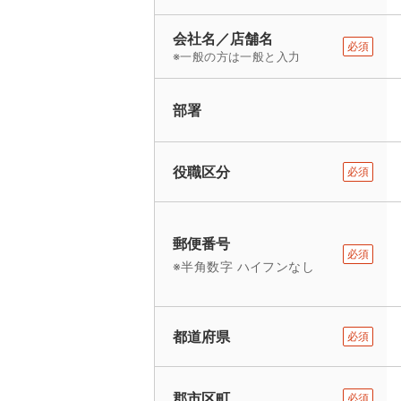
会社名／店舗名
必須
※一般の方は一般と入力
部署
役職区分
必須
郵便番号
必須
※半角数字 ハイフンなし
都道府県
必須
郡市区町
必須