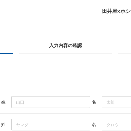
田井屋×ホシ
入力内容の確認
姓
名
姓
名