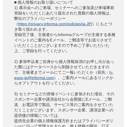
■ 個人情報のお取り扱いについて
1) 展示会へのご来場、セミナーへのご参加及び来場事前
登録をいただくにあたり提出された貴殿の個人情報は、
弊社のプライバシーポリシー
（
https://privacy.informa.com/policies/ja-JP/
）にもとづ
き取り扱われます。
登録完了後、主催者からInformaグループが主催する各種
イベントのご案内をEメール、ご郵送等でお送りさせて
いただくことがございますので予めご了承いただいた
上、ご登録を行ってください。
2) 参加申込者ご自身から個人情報抹消のお申し出があっ
た際にはデータベースから削除させていただきますの
で、主催者までメールにてご一報いただくか（宛先：
h-
expo-jp@informa.com
）、ご案内メールにあるリンクか
らオプトアウトを行ってください。
3) セミナーなどの併催イベントに参加された場合、その
スポンサー企業や講演会社から会期後にEメール、ご郵
送、お電話等で製品、サービス等のご案内をさせていた
だくことがございます。スポンサー企業、講演企業への
提供後の情報については、
提供先企業の個人情報保護方針またはプライバシーポリ
シーに沿って管理されるため、個人情報の開示、訂正、