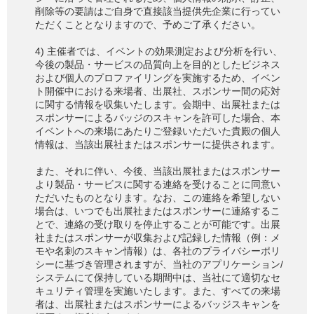
削除等の要請はご自身で直接該当提供先企業に行ってい
ただくこととなりますので、予めご了承ください。
4) 主催者では、イベントの効果測定および分析を行い、
今後の製品・サービスの品質向上を目的としたビジネス
および個人のプロファイリングを実施するため、イベン
ト開催中における来場者、出展社、スポンサー間の応対
に関する情報を収集いたします。会期中、出展社または
スポンサーによるバッジのスキャンを許可した場合、本
イベントへの来場にあたりご登録いただいた貴殿の個人
情報は、当該出展社またはスポンサーに提供されます。
また、それに伴い、今後、当該出展社またはスポンサー
より製品・サービスに関する連絡を受けることに同意い
ただいたものとなります。なお、この連絡を希望しない
場合は、いつでも出展社またはスポンサーに連絡するこ
とで、連絡の受け取りを停止することが可能です。出展
社またはスポンサーが収集および記録した情報（例：メ
モや名刺のスキャン情報）は、各社のプライバシーポリ
シーに基づき管理されますが、当社のアプリケーション/
システムにて保持している期間中は、当社にて適切なセ
キュリティ管理を実施いたします。また、すべての来場
者は、出展社またはスポンサーによるバッジスキャンを